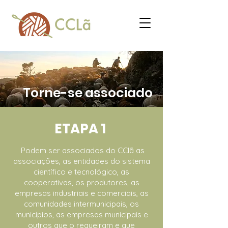
Torne-se associado
ETAPA 1
Podem ser associados do CClã as
associações, as entidades do sistema
científico e tecnológico, as
cooperativas, os produtores, as
empresas industriais e comerciais, as
comunidades intermunicipais, os
municípios, as empresas municipais e
outros que o requeiram e que