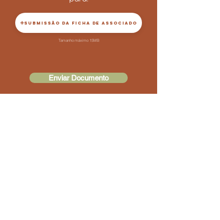
SUBMISSÃO DA FICHA DE ASSOCIADO
Tamanho máximo 15MB
Enviar Documento
O preenchimento da ficha de associado
pressupõe que concorda com a nossa
política de privacidade.
Caso já tenha submetido o
documento irá receber um email,
quando a sua conta for
confirmada, para o endereço
email que nos indicou na ficha de