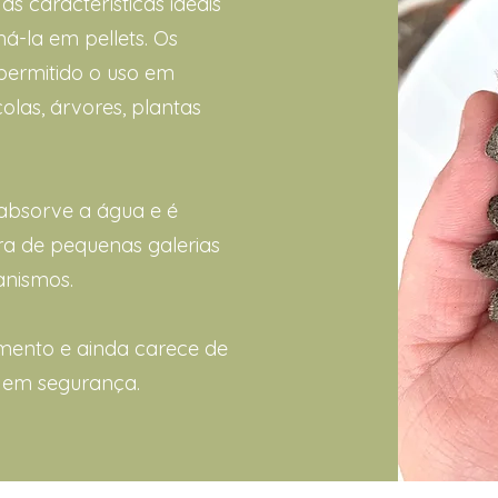
s características ideais
á-la em pellets. Os
permitido o uso em
olas, árvores, plantas
ã absorve a água e é
ra de pequenas galerias
anismos.
imento e ainda carece de
a em segurança.