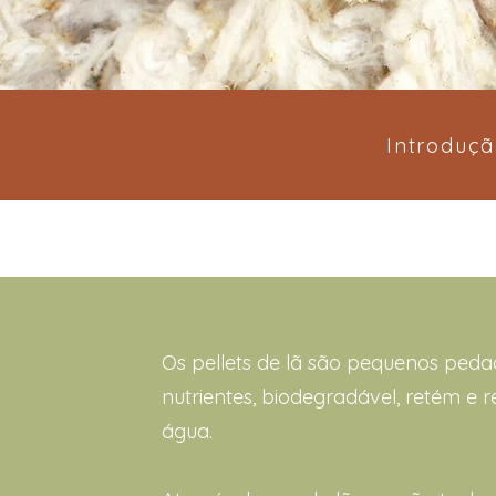
Introduç
Os pellets de lã são pequenos peda
nutrientes, biodegradável, retém e r
água.