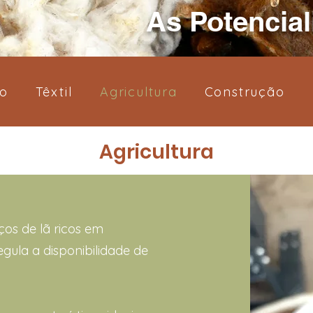
As Potencial
ão
Têxtil
Agricultura
Construção
Agricultura
ços de lã ricos em
egula a disponibilidade de