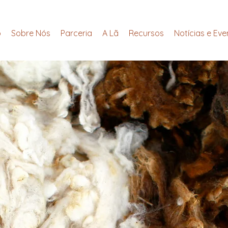
o
Sobre Nós
Parceria
A Lã
Recursos
Notícias e Eve